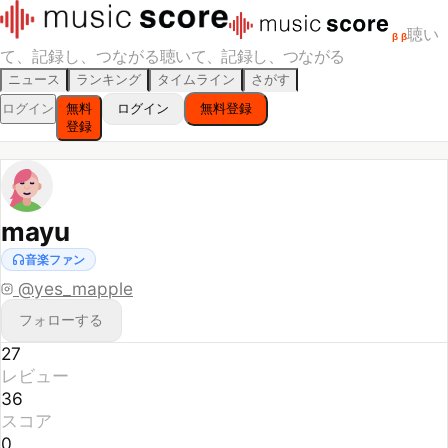
聴い
β
β
て、記録し、つながる
聴いて、記録し、つながる
ニュース
ランキング
タイムライン
さがす
ログイン
無料
ログイン
無料登録
登録
mayu
音楽ファン
@
yes_mapple
フォローする
27
レビュー
36
スコア
0
フォロー