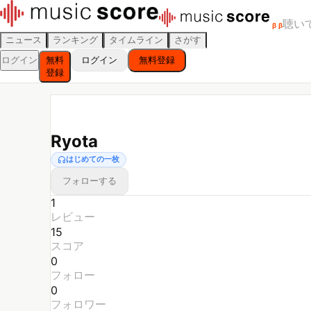
聴い
β
β
ニュース
ランキング
タイムライン
さがす
ログイン
無料
ログイン
無料登録
登録
Ryota
はじめての一枚
フォローする
1
レビュー
15
スコア
0
フォロー
0
フォロワー