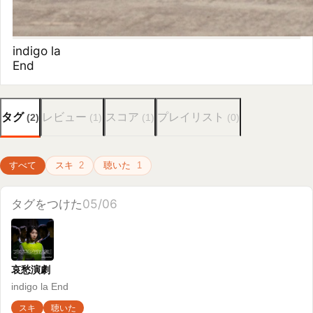
タグ
レビュー
スコア
プレイリスト
(
2
)
(
1
)
(
1
)
(
0
)
すべて
スキ
2
聴いた
1
タグをつけた
05/06
哀愁演劇
indigo la End
スキ
聴いた
タグをつけた
05/06
哀愁演劇
indigo la End