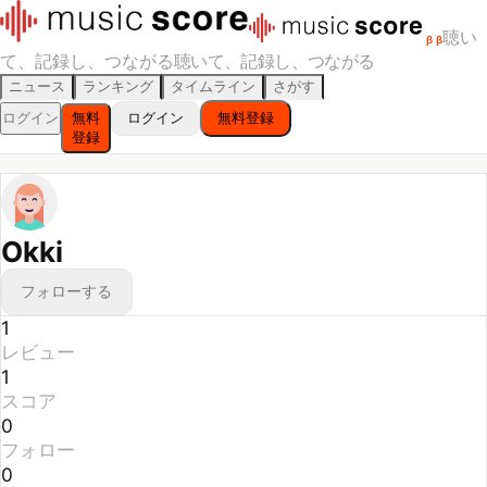
聴い
β
β
て、記録し、つながる
聴いて、記録し、つながる
ニュース
ランキング
タイムライン
さがす
ログイン
無料
ログイン
無料登録
登録
Okki
フォローする
1
レビュー
1
スコア
0
フォロー
0
フォロワー