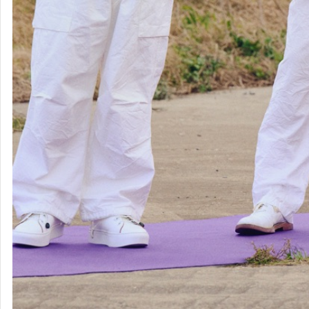
indigo la
End