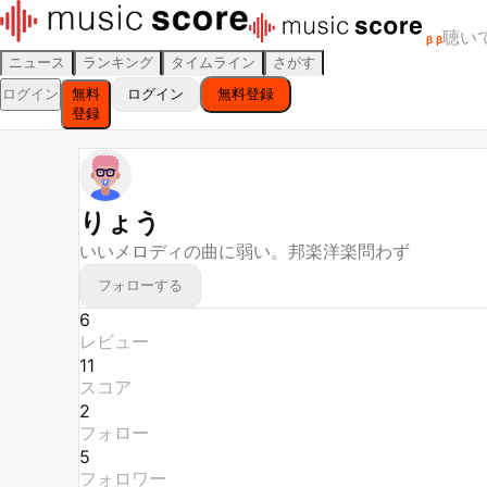
聴い
β
β
ニュース
ランキング
タイムライン
さがす
ログイン
無料
ログイン
無料登録
登録
りょう
いいメロディの曲に弱い。邦楽洋楽問わず
フォローする
6
レビュー
11
スコア
2
フォロー
5
フォロワー