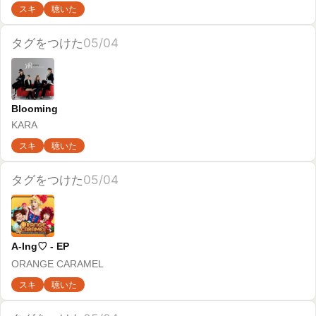
タグをつけた
05/03
Girls’ Invasion
Lovelyz
スキ
聴いた