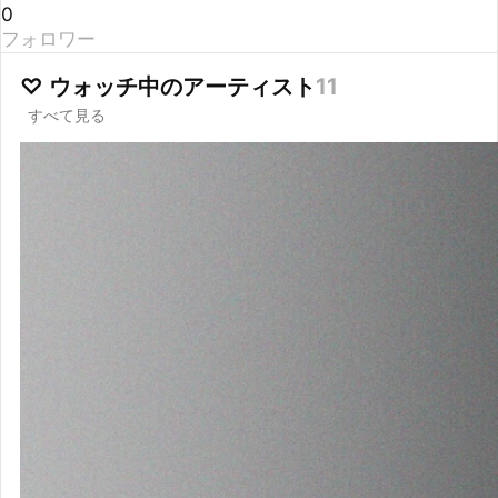
♡ ウォッチ中のアーティスト
11
すべて見る