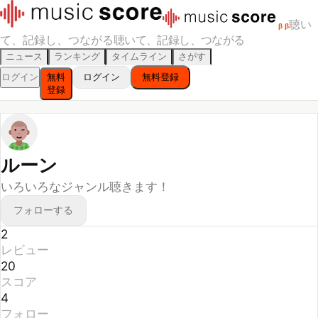
聴い
β
β
て、記録し、つながる
聴いて、記録し、つながる
ニュース
ランキング
タイムライン
さがす
ログイン
無料
ログイン
無料登録
登録
ルーン
いろいろなジャンル聴きます！
フォローする
2
レビュー
20
スコア
4
フォロー
1