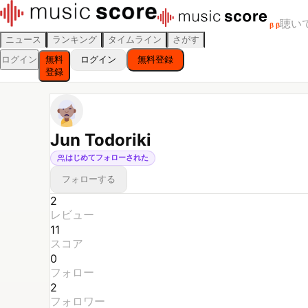
聴い
β
β
ニュース
ランキング
タイムライン
さがす
ログイン
無料
ログイン
無料登録
登録
Jun Todoriki
はじめてフォローされた
フォローする
2
レビュー
11
スコア
0
フォロー
2
フォロワー