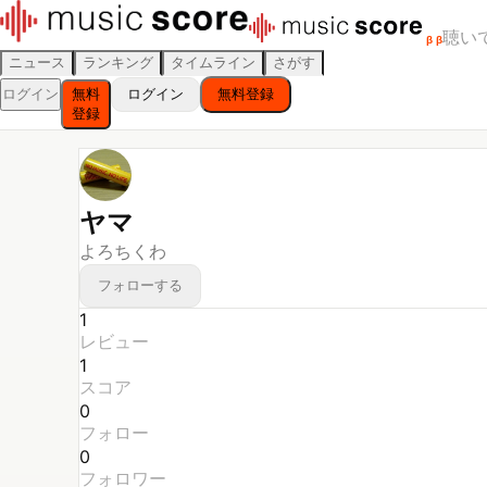
聴い
β
β
ニュース
ランキング
タイムライン
さがす
ログイン
無料
ログイン
無料登録
登録
ヤマ
よろちくわ
フォローする
1
レビュー
1
スコア
0
フォロー
0
フォロワー