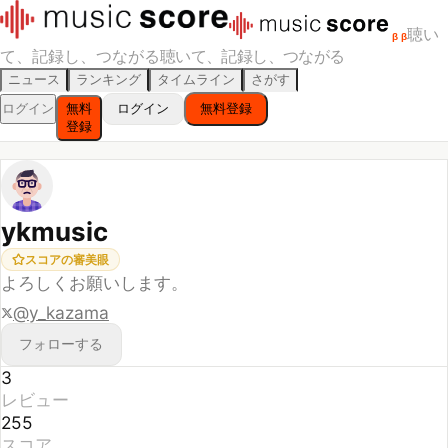
聴い
β
β
て、記録し、つながる
聴いて、記録し、つながる
ニュース
ランキング
タイムライン
さがす
ログイン
無料
ログイン
無料登録
登録
ykmusic
スコアの審美眼
よろしくお願いします。
@
y_kazama
フォローする
3
レビュー
255
スコア
31