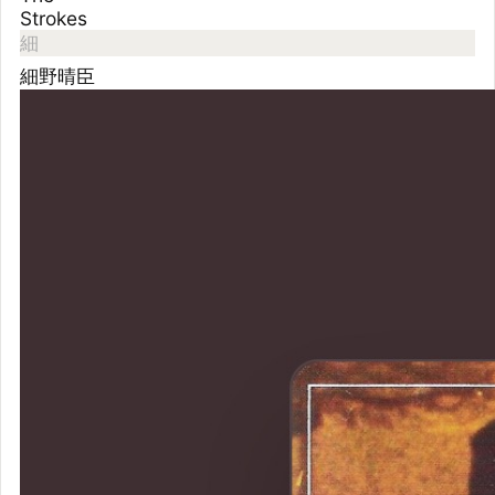
ロニー・レ
イン&スリ
ム・チャン
ス