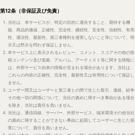
うものとし、特別損害、間接損害、付随的損害及び逸失利益につい
ては責任を負いません。
本条の規定は、消費者契約法その他の強行法規により制限される範
囲では適用されず、その範囲では当該法令が優先して適用されま
す。
第13条（ベータ版の提供）
本サービスは、現在「オープンベータ版」として提供されていま
す。ベータ版とは、正式リリース前の段階にあるサービスであり、
機能の追加・変更・削除が予告なく行われる場合があります。
ベータ版の利用において、ユーザーが入力・投稿したデータ（レビ
ュー、スコア、プレイリスト等）は、サービスの仕様変更やシステ
ム障害等により、予告なく消失する可能性があります。当社は、デ
ータの永続的な保存を保証するものではありません。
ベータ版の提供期間は未定であり、当社の判断により予告なく正式
版への移行、または本サービスの提供を終了する場合があります。
第14条（反社会的勢力の排除）