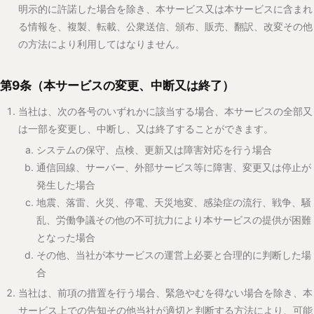
その他、当社が本サービスの運営上必要と合理的に判断した場
合
当社は、前項の措置を行う場合、緊急やむを得ない場合を除き、本
サービス上での告知その他当社が適切と判断する方法により、可能
な限り事前に周知するよう努めます。
当社が本サービスを終了する場合、緊急やむを得ない場合を除き、
原則として30日前までに本サービス上での告知その他当社が適切
と判断する方法により周知するよう努めます。
前各項に基づく措置によりユーザーに損害が生じた場合の当社の責
任は、第12条の定めによるものとします。
第10条（利用制限、登録抹消その他の措置）
当社は、ユーザーが次の各号のいずれかに該当すると判断した場
合、必要かつ相当な範囲で、事前の通知なく、警告、投稿コンテン
ツの削除若しくは非表示、本サービスの全部若しくは一部の利用制
限、アカウント停止、利用登録の抹消その他必要な措置を講じるこ
とができます。
本規約に違反し、又は違反するおそれがある場合