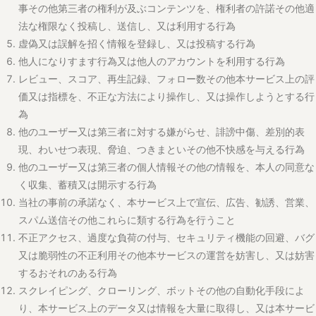
他のユーザー又は第三者の個人情報その他の情報を、本人の同意な
く収集、蓄積又は開示する行為
当社の事前の承諾なく、本サービス上で宣伝、広告、勧誘、営業、
スパム送信その他これらに類する行為を行うこと
不正アクセス、過度な負荷の付与、セキュリティ機能の回避、バグ
又は脆弱性の不正利用その他本サービスの運営を妨害し、又は妨害
するおそれのある行為
スクレイピング、クローリング、ボットその他の自動化手段によ
り、本サービス上のデータ又は情報を大量に取得し、又は本サービ
ス上のデータ又は情報を機械学習、データマイニングその他これら
に類する目的で取得若しくは利用する行為（当社が別途明示的に許
諾した場合を除きます。）
本サービス又は本サービスに含まれるソフトウェア、システム、デ
ータベース等を、リバースエンジニアリングし、逆アセンブルし、
又は逆コンパイルする行為
反社会的勢力等に対する利益供与その他これに協力する行為
前各号のいずれかに該当する行為を直接又は間接に惹起し、又は容
易にする行為
その他、当社が不適切と合理的に判断する行為