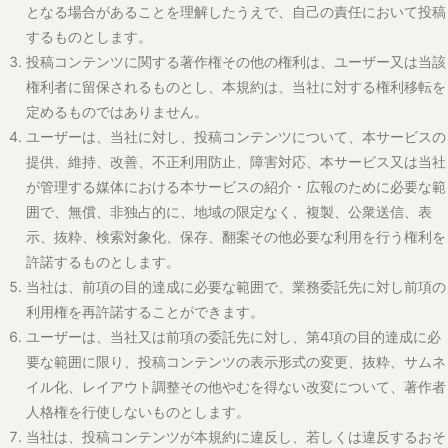
当社は、前項の目的達成に必要な範囲で、業務委託先に対し前項の
利用権を再許諾することができます。
ユーザーは、当社又は前項の委託先に対し、第4項の目的達成に必
要な範囲に限り、投稿コンテンツの表示形式の変更、抜粋、サムネ
イル化、レイアウト調整その他やむを得ない改変について、著作者
人格権を行使しないものとします。
当社は、投稿コンテンツが本規約に違反し、若しくは違反するおそ
れがあると判断した場合、第三者から権利侵害の申立てを受けた場
合、又は本サービスの運営上必要があると判断した場合、事前の通
知なく、当該投稿コンテンツの削除、非表示、公開範囲の変更その
他必要な措置を講じることができます。
当社は、投稿コンテンツを常時監視し、又は保存し続ける義務を負
うものではありません。
投稿コンテンツに関して、ユーザーと第三者との間で紛争が生じた
場合、当該ユーザーが自己の費用と責任においてこれを解決するも
のとし、当社に損害が生じた場合には、当該ユーザーはこれを賠償
するものとします。
第8条（知的財産権）