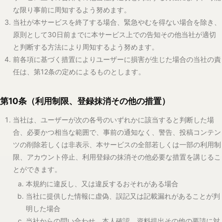
当社に提供した情報に虚偽、誤記又は記載漏れがあることが判
明した場合
当社からの問い合わせ、本人確認、資料提出その他の要請に対
し、相当期間を定めたうえで回答を求めたにもかかわらず、正
当な理由なく応答しない場合
反社会的勢力等に該当し、又はこれらと関与していると合理的
に認められる場合
その他、本サービスの運営、セキュリティ又は他のユーザー若
しくは第三者の権利保護のため必要があると当社が合理的に判
断した場合
当社は、前項の措置を講じた場合、可能な範囲でその旨を通知する
よう努めます。ただし、通知を行うことが本サービスの運営、第三
者の権利保護又は調査の実施に支障を及ぼすおそれがある場合はこ
の限りではありません。
ユーザーが本規約に違反したことにより、当社又は第三者に損害が
生じた場合、当該ユーザーはその損害を賠償するものとします。
第11条（退会）
登録ユーザーは、当社所定の方法により、いつでも退会することが