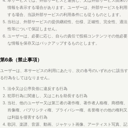
第6条（禁止事項）
ユーザーは、本サービスの利用にあたり、次の各号のいずれかに該当す
る行為をしてはなりません。
法令又は公序良俗に違反する行為
犯罪行為に関連し、又はこれを助長する行為
当社、他のユーザー又は第三者の著作権、著作者人格権、商標権、
肖像権、パブリシティ権、プライバシー権、名誉権その他の権利又
は利益を侵害する行為
歌詞、楽譜、音源、動画、ジャケット画像、アーティスト写真、記
事その他第三者の権利が及ぶコンテンツを、権利者の許諾その他適
法な権限なく投稿し、送信し、又は利用する行為
虚偽又は誤解を招く情報を登録し、又は投稿する行為
他人になりすます行為又は他人のアカウントを利用する行為
レビュー、スコア、再生記録、フォロー数その他本サービス上の評
価又は指標を、不正な方法により操作し、又は操作しようとする行
為
他のユーザー又は第三者に対する嫌がらせ、誹謗中傷、差別的表
現、わいせつ表現、脅迫、つきまといその他不快感を与える行為