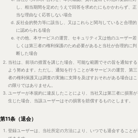
できます。
退会により、登録ユーザーは将来に向かってアカウントを利用する
ことができなくなります。
退会のみをもって投稿コンテンツが当然に削除されるとは限りませ
ん。投稿コンテンツの削除を希望する場合には、当社所定の方法に
より別途申請するものとします。当社は、法令遵守、他のユーザー
又は第三者の権利保護、記録保存、システム運用その他合理的な理
由がある場合を除き、相当な期間内に対応するよう努めます。
当社は、退会後も、他のユーザーとのやりとりの連続性の維持、本
サービスの運営上の必要その他合理的な理由がある場合、投稿コン
テンツを残存させ、ユーザー名その他の表示を匿名化し、又は変更
することができます。
当社は、退会後も、法令上の義務の履行、紛争対応、システムのバ
ックアップ及び復旧その他正当な目的のために必要な範囲で、一定
期間、情報を保有することがあります。
第7条、第8条、第10条第3項、第12条、第16条、第17条、第19
条、第20条その他その性質上存続すべき条項は、退会後も有効に
存続するものとします。