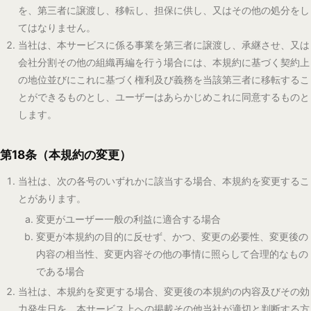
第19条（分離可能性）
本規約のいずれかの条項又はその一部が、法令等により無効又は執行不
能と判断された場合であっても、本規約のその他の条項及び無効又は執
行不能と判断された部分以外の部分は、継続して完全に効力を有するも
のとします。
第20条（準拠法及び裁判管轄）
本規約及び本サービスに関する一切の紛争については、日本法を準
拠法とします。
本規約又は本サービスに関して当社とユーザーとの間で訴訟の必要
が生じた場合、訴額に応じて、東京地方裁判所又は東京簡易裁判所
を第一審の合意管轄裁判所とします。
附則
本規約は、2026年4月15日から適用します。