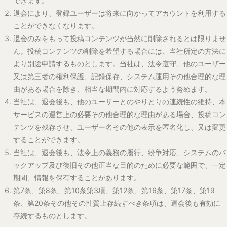
第12条（非保証及び免責）
当社は、本サービスが、特定の目的に適合すること、期待する機
能、商品的価値、正確性、完全性、継続性、安全性、信頼性、有用
性、適法性、最新性、第三者権利を侵害しないこと等について、明
示又は黙示を問わず保証しません。
本サービス上に表示されるレビュー、コメント、スコアその他の投
稿コンテンツ及び楽曲、アルバム、アーティスト等に関する情報に
は、外部サービス由来の情報が含まれる場合があります。当社は、
これらの内容の正確性、完全性、最新性又は有用性について保証し
ません。
ユーザー間又はユーザーと第三者との間で生じた取引、連絡、紛争
その他一切の関係について、当社の責めに帰すべき事由がある場合
を除き、当社は責任を負いません。
当社は、通信回線、サーバー、外部サービス、端末環境その他当社
の責めに帰することができない事由に起因してユーザーに生じた損
害について、責任を負いません。
当社が本サービスに関してユーザーに対して損害賠償責任を負う場
合であっても、当社の故意又は重過失による場合を除き、当社は、
ユーザーに現実に生じた通常かつ直接の損害についてのみ責任を負