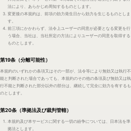
株式会社音元出版
所在地: 東京都千代田区岩本町2-14-2 イトーピア岩本町ANNEX 4F
お問い合わせ: musicscore@ongen.co.jp