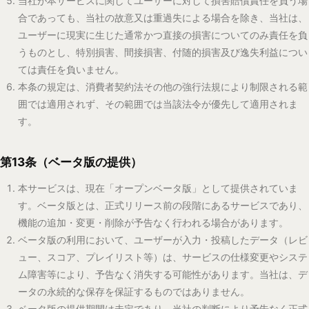
ユーザーは、現在及び将来にわたり、自己が暴力団、暴力団員、暴
力団関係企業、総会屋、社会運動等標榜ゴロその他これらに準ずる
者（以下「反社会的勢力等」といいます。）に該当せず、かつ、反
社会的勢力等と資本関係、取引関係その他社会的に非難されるべき
関係を有しないことを表明し、保証するものとします。
ユーザーが前項に違反した場合、当社は、何らの催告を要せず、直
ちに当該ユーザーの利用を停止し、又は利用登録を抹消することが
できます。
前項の措置によりユーザーに損害が生じた場合であっても、当社は
責任を負いません。
第15条（通知又は連絡）
当社からユーザーへの通知又は連絡は、本サービス上への掲載、登
録された電子メールアドレスへの送信その他当社が適切と判断する
方法により行います。
当社が本サービス上に通知内容を掲載した場合は掲載時に、電子メ
ールを送信した場合は通常到達すべき時に、当該通知がユーザーに
到達したものとみなします。