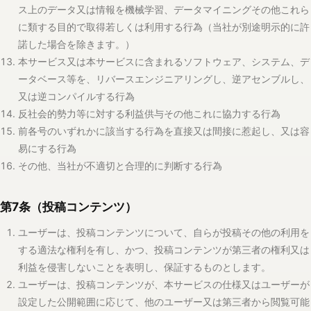
第7条（投稿コンテンツ）
ユーザーは、投稿コンテンツについて、自らが投稿その他の利用を
する適法な権利を有し、かつ、投稿コンテンツが第三者の権利又は
利益を侵害しないことを表明し、保証するものとします。
ユーザーは、投稿コンテンツが、本サービスの仕様又はユーザーが
設定した公開範囲に応じて、他のユーザー又は第三者から閲覧可能
となる場合があることを理解したうえで、自己の責任において投稿
するものとします。
投稿コンテンツに関する著作権その他の権利は、ユーザー又は当該
権利者に留保されるものとし、本規約は、当社に対する権利移転を
定めるものではありません。
ユーザーは、当社に対し、投稿コンテンツについて、本サービスの
提供、維持、改善、不正利用防止、障害対応、本サービス又は当社
が管理する媒体における本サービスの紹介・広報のために必要な範
囲で、無償、非独占的に、地域の限定なく、複製、公衆送信、表
示、抜粋、検索対象化、保存、翻案その他必要な利用を行う権利を
許諾するものとします。